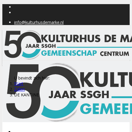
info@kulturhusdemarke.nl
U bevindt zich hier:
Start
Zalen
DE KANTINE