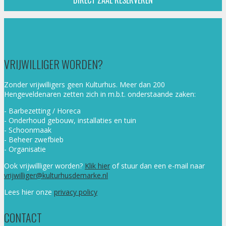
DIRECT ZAAL RESERVEREN
VRIJWILLIGER WORDEN?
Zonder vrijwilligers geen Kulturhus. Meer dan 200
Hengeveldenaren zetten zich in m.b.t. onderstaande zaken:
- Barbezetting / Horeca
- Onderhoud gebouw, installaties en tuin
- Schoonmaak
- Beheer zwefbieb
- Organisatie
Ook vrijwillliger worden?
Klik hier
of stuur dan een e-mail naar
vrijwilliger@kulturhusdemarke.nl
Lees hier onze
privacy policy
CONTACT