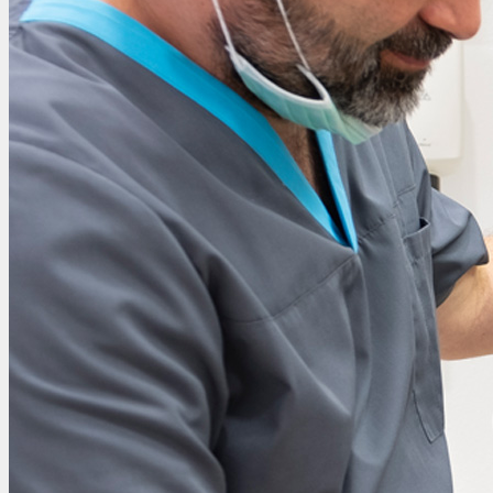
OVER ONS / SSGH
VRIJWILLIGERS
ZALEN
RESERVEREN
VERGADEREN
CONTACT