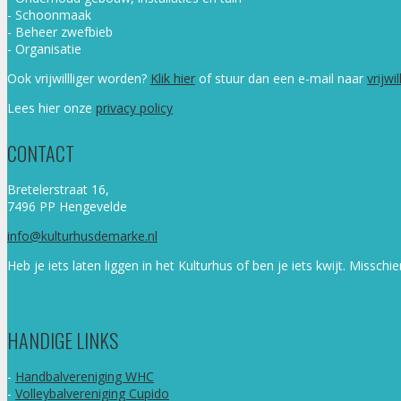
- Schoonmaak
- Beheer zwefbieb
- Organisatie
Ook vrijwillliger worden?
Klik hier
of stuur dan een e-mail naar
vrijw
Lees hier onze
privacy policy
CONTACT
Bretelerstraat 16,
7496 PP Hengevelde
info@kulturhusdemarke.nl
Heb je iets laten liggen in het Kulturhus of ben je iets kwijt. Mis
HANDIGE LINKS
-
Handbalvereniging WHC
-
Volleybalvereniging Cupido