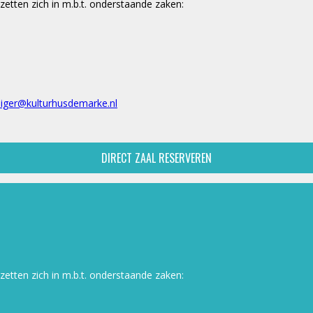
zetten zich in m.b.t. onderstaande zaken:
illiger@kulturhusdemarke.nl
DIRECT ZAAL RESERVEREN
zetten zich in m.b.t. onderstaande zaken: